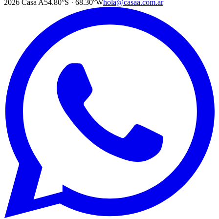
2026
Casa A
54.80°S · 68.30°W
hola@casaa.com.ar