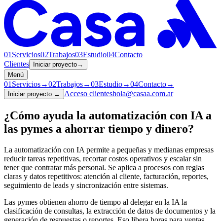
01
Servicios
02
Trabajos
03
Estudio
04
Contacto
Clientes
Iniciar proyecto
→
Menú
01
Servicios
→
02
Trabajos
→
03
Estudio
→
04
Contacto
→
Acceso clientes
hola@casaa.com.ar
Iniciar proyecto
→
¿Cómo ayuda la automatización con IA a
las pymes a ahorrar tiempo y dinero?
La automatización con IA permite a pequeñas y medianas empresas
reducir tareas repetitivas, recortar costos operativos y escalar sin
tener que contratar más personal. Se aplica a procesos con reglas
claras y datos repetitivos: atención al cliente, facturación, reportes,
seguimiento de leads y sincronización entre sistemas.
Las pymes obtienen ahorro de tiempo al delegar en la IA la
clasificación de consultas, la extracción de datos de documentos y la
generación de respuestas o reportes. Eso libera horas para ventas,