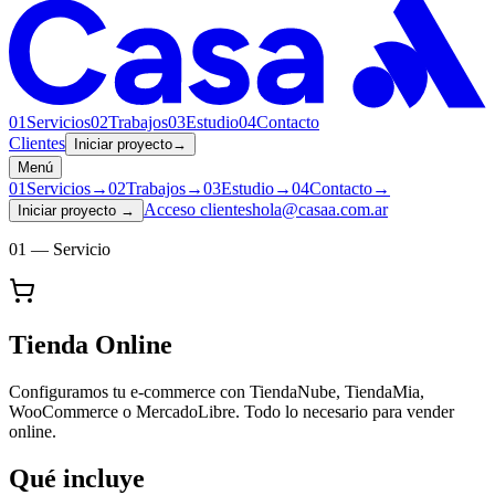
01
Servicios
02
Trabajos
03
Estudio
04
Contacto
Clientes
Iniciar proyecto
→
Menú
01
Servicios
→
02
Trabajos
→
03
Estudio
→
04
Contacto
→
Acceso clientes
hola@casaa.com.ar
Iniciar proyecto
→
01 — Servicio
Tienda Online
Configuramos tu e-commerce con TiendaNube, TiendaMia,
WooCommerce o MercadoLibre. Todo lo necesario para vender
online.
Qué incluye