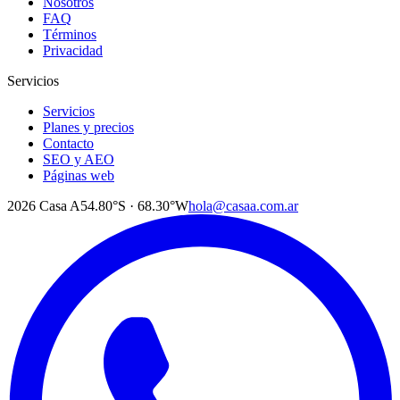
Nosotros
FAQ
Términos
Privacidad
Servicios
Servicios
Planes y precios
Contacto
SEO y AEO
Páginas web
2026
Casa A
54.80°S · 68.30°W
hola@casaa.com.ar