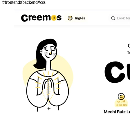
#
frontend
#
backend
#
css