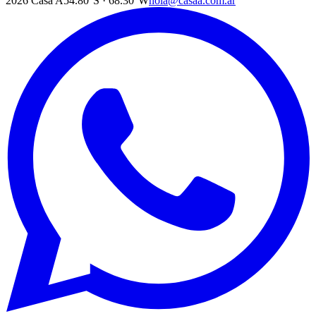
2026
Casa A
54.80°S · 68.30°W
hola@casaa.com.ar