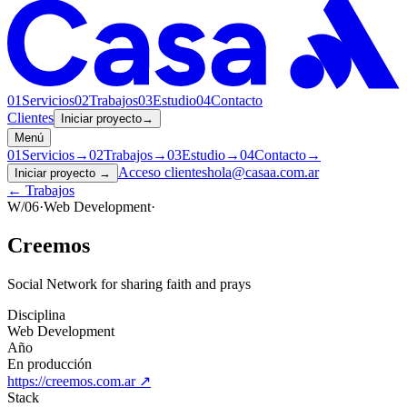
01
Servicios
02
Trabajos
03
Estudio
04
Contacto
Clientes
Iniciar proyecto
→
Menú
01
Servicios
→
02
Trabajos
→
03
Estudio
→
04
Contacto
→
Acceso clientes
hola@casaa.com.ar
Iniciar proyecto
→
← Trabajos
W/06
·
Web Development
·
Creemos
Social Network for sharing faith and prays
Disciplina
Web Development
Año
En producción
https://creemos.com.ar
↗
Stack