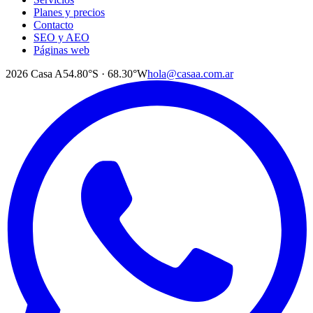
Planes y precios
Contacto
SEO y AEO
Páginas web
2026
Casa A
54.80°S · 68.30°W
hola@casaa.com.ar