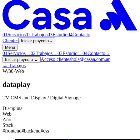
01
Servicios
02
Trabajos
03
Estudio
04
Contacto
Clientes
Iniciar proyecto
→
Menú
01
Servicios
→
02
Trabajos
→
03
Estudio
→
04
Contacto
→
Acceso clientes
hola@casaa.com.ar
Iniciar proyecto
→
← Trabajos
W/30
·
Web
·
dataplay
TV CMS and Display / Digital Signage
Disciplina
Web
Año
Stack
#
frontend
#
backend
#
css