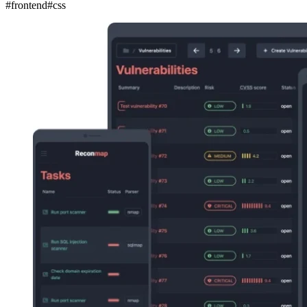
#
frontend
#
css