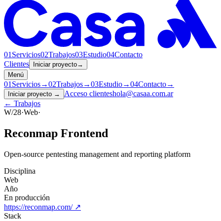
01
Servicios
02
Trabajos
03
Estudio
04
Contacto
Clientes
Iniciar proyecto
→
Menú
01
Servicios
→
02
Trabajos
→
03
Estudio
→
04
Contacto
→
Acceso clientes
hola@casaa.com.ar
Iniciar proyecto
→
← Trabajos
W/28
·
Web
·
Reconmap Frontend
Open-source pentesting management and reporting platform
Disciplina
Web
Año
En producción
https://reconmap.com/
↗
Stack