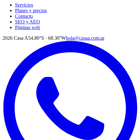
Servicios
Planes y precios
Contacto
SEO y AEO
Páginas web
2026
Casa A
54.80°S · 68.30°W
hola@casaa.com.ar