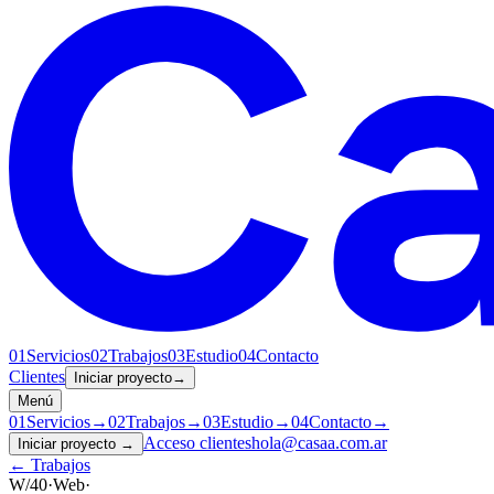
01
Servicios
02
Trabajos
03
Estudio
04
Contacto
Clientes
Iniciar proyecto
→
Menú
01
Servicios
→
02
Trabajos
→
03
Estudio
→
04
Contacto
→
Acceso clientes
hola@casaa.com.ar
Iniciar proyecto
→
← Trabajos
W/40
·
Web
·