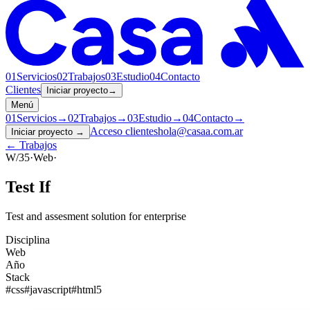
01
Servicios
02
Trabajos
03
Estudio
04
Contacto
Clientes
Iniciar proyecto
→
Menú
01
Servicios
→
02
Trabajos
→
03
Estudio
→
04
Contacto
→
Acceso clientes
hola@casaa.com.ar
Iniciar proyecto
→
← Trabajos
W/35
·
Web
·
Test If
Test and assesment solution for enterprise
Disciplina
Web
Año
Stack
#
css
#
javascript
#
html5