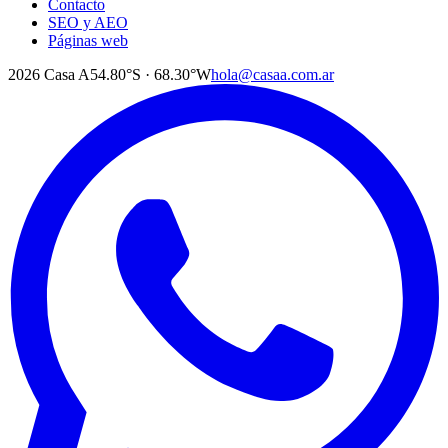
Contacto
SEO y AEO
Páginas web
2026
Casa A
54.80°S · 68.30°W
hola@casaa.com.ar