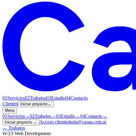
01
Servicios
02
Trabajos
03
Estudio
04
Contacto
Clientes
Iniciar proyecto
→
Menú
01
Servicios
→
02
Trabajos
→
03
Estudio
→
04
Contacto
→
Acceso clientes
hola@casaa.com.ar
Iniciar proyecto
→
← Trabajos
W/23
·
Web Development
·