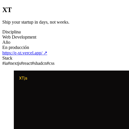
XT
Ship your startup in days, not weeks.
Disciplina
Web Development
Año
En producción
https://e-xt.vercel.app/
↗
Stack
#
ia
#
nextjs
#
react
#
shadcn
#
css