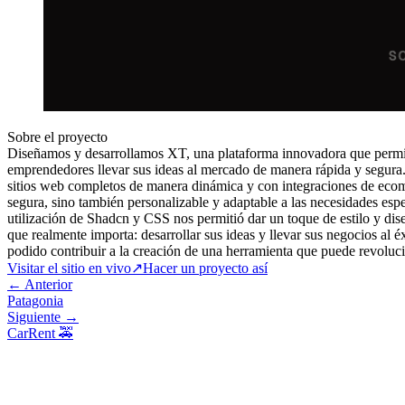
Sobre el proyecto
Diseñamos y desarrollamos XT, una plataforma innovadora que permite l
emprendedores llevar sus ideas al mercado de manera rápida y segura
sitios web completos de manera dinámica y con integraciones de ecom
segura, sino también personalizable y adaptable a las necesidades espe
utilización de Shadcn y CSS nos permitió dar un toque de estilo y dis
que realmente importa: desarrollar sus ideas y llevar sus negocios al 
podido contribuir a la creación de una herramienta que puede revolucio
Visitar el sitio en vivo
↗
Hacer un proyecto así
← Anterior
Patagonia
Siguiente →
CarRent 🚕