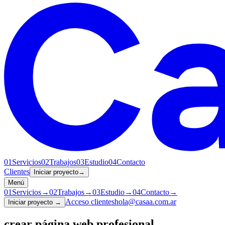
01
Servicios
02
Trabajos
03
Estudio
04
Contacto
Clientes
Iniciar proyecto
→
Menú
01
Servicios
→
02
Trabajos
→
03
Estudio
→
04
Contacto
→
Acceso clientes
hola@casaa.com.ar
Iniciar proyecto
→
crear página web profesional