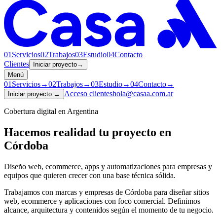
01
Servicios
02
Trabajos
03
Estudio
04
Contacto
Clientes
Iniciar proyecto
→
Menú
01
Servicios
→
02
Trabajos
→
03
Estudio
→
04
Contacto
→
Acceso clientes
hola@casaa.com.ar
Iniciar proyecto
→
Cobertura digital en Argentina
Hacemos realidad tu proyecto en
Córdoba
Diseño web, ecommerce, apps y automatizaciones para empresas y
equipos que quieren crecer con una base técnica sólida.
Trabajamos con marcas y empresas de Córdoba para diseñar sitios
web, ecommerce y aplicaciones con foco comercial. Definimos
alcance, arquitectura y contenidos según el momento de tu negocio.