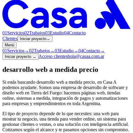
01
Servicios
02
Trabajos
03
Estudio
04
Contacto
Clientes
Iniciar proyecto
→
Menú
01
Servicios
→
02
Trabajos
→
03
Estudio
→
04
Contacto
→
Acceso clientes
hola@casaa.com.ar
Iniciar proyecto
→
desarrollo web a medida precio
Si estás buscando
desarrollo web a medida precio
, en Casa A
podemos ayudarte. Somos una empresa de desarrollo de software y
diseño web en Tierra del Fuego: hacemos páginas web, tiendas
online, sistemas a medida, integración de pagos y automatizaciones
para empresas y emprendimientos en toda Argentina.
El tipo de proyecto depende de lo que necesites: una web para
mostrar tu negocio, una tienda para vender online, un sistema para
gestionar clientes o ventas, o una solución con inteligencia artificial.
Cotizamos según el alcance y te pasamos opciones sin compromiso.