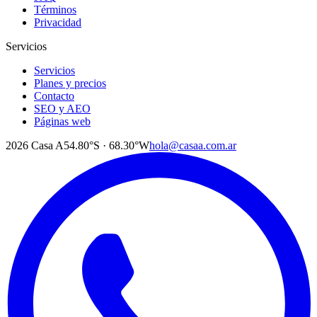
Términos
Privacidad
Servicios
Servicios
Planes y precios
Contacto
SEO y AEO
Páginas web
2026
Casa A
54.80°S · 68.30°W
hola@casaa.com.ar