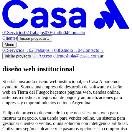
01
Servicios
02
Trabajos
03
Estudio
04
Contacto
Clientes
Iniciar proyecto
→
Menú
01
Servicios
→
02
Trabajos
→
03
Estudio
→
04
Contacto
→
Acceso clientes
hola@casaa.com.ar
Iniciar proyecto
→
diseño web institucional
Si estás buscando
diseño web institucional
, en Casa A podemos
ayudarte. Somos una empresa de desarrollo de software y diseño
web en Tierra del Fuego: hacemos páginas web, tiendas online,
sistemas a medida, integración de pagos y automatizaciones para
empresas y emprendimientos en toda Argentina.
El tipo de proyecto depende de lo que necesites: una web para
mostrar tu negocio, una tienda para vender online, un sistema para
gestionar clientes o ventas, o una solución con inteligencia artificial.
Cotizamos según el alcance y te pasamos opciones sin compromiso.