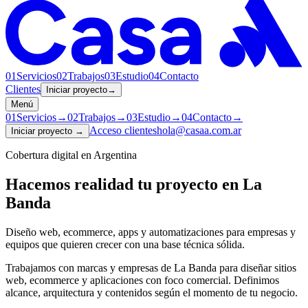
01
Servicios
02
Trabajos
03
Estudio
04
Contacto
Clientes
Iniciar proyecto
→
Menú
01
Servicios
→
02
Trabajos
→
03
Estudio
→
04
Contacto
→
Acceso clientes
hola@casaa.com.ar
Iniciar proyecto
→
Cobertura digital en Argentina
Hacemos realidad tu proyecto en
La
Banda
Diseño web, ecommerce, apps y automatizaciones para empresas y
equipos que quieren crecer con una base técnica sólida.
Trabajamos con marcas y empresas de La Banda para diseñar sitios
web, ecommerce y aplicaciones con foco comercial. Definimos
alcance, arquitectura y contenidos según el momento de tu negocio.