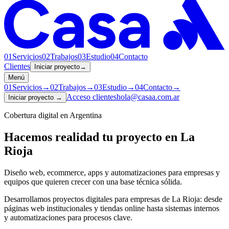
01
Servicios
02
Trabajos
03
Estudio
04
Contacto
Clientes
Iniciar proyecto
→
Menú
01
Servicios
→
02
Trabajos
→
03
Estudio
→
04
Contacto
→
Acceso clientes
hola@casaa.com.ar
Iniciar proyecto
→
Cobertura digital en Argentina
Hacemos realidad tu proyecto en
La
Rioja
Diseño web, ecommerce, apps y automatizaciones para empresas y
equipos que quieren crecer con una base técnica sólida.
Desarrollamos proyectos digitales para empresas de La Rioja: desde
páginas web institucionales y tiendas online hasta sistemas internos
y automatizaciones para procesos clave.