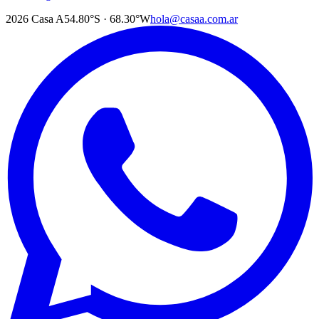
2026
Casa A
54.80°S · 68.30°W
hola@casaa.com.ar