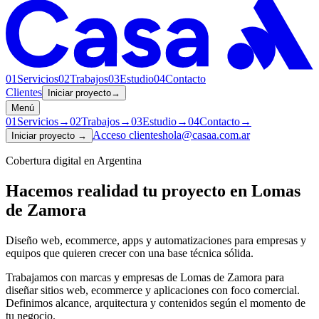
01
Servicios
02
Trabajos
03
Estudio
04
Contacto
Clientes
Iniciar proyecto
→
Menú
01
Servicios
→
02
Trabajos
→
03
Estudio
→
04
Contacto
→
Acceso clientes
hola@casaa.com.ar
Iniciar proyecto
→
Cobertura digital en Argentina
Hacemos realidad tu proyecto en
Lomas
de Zamora
Diseño web, ecommerce, apps y automatizaciones para empresas y
equipos que quieren crecer con una base técnica sólida.
Trabajamos con marcas y empresas de Lomas de Zamora para
diseñar sitios web, ecommerce y aplicaciones con foco comercial.
Definimos alcance, arquitectura y contenidos según el momento de
tu negocio.