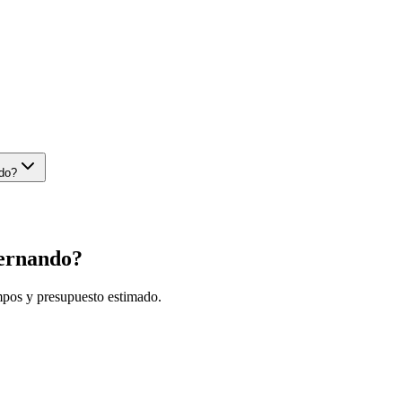
ndo?
ernando
?
mpos y presupuesto estimado.