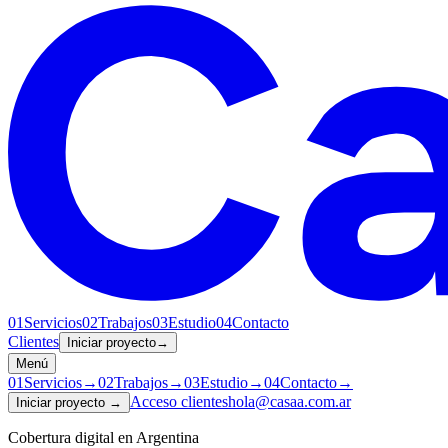
01
Servicios
02
Trabajos
03
Estudio
04
Contacto
Clientes
Iniciar proyecto
→
Menú
01
Servicios
→
02
Trabajos
→
03
Estudio
→
04
Contacto
→
Acceso clientes
hola@casaa.com.ar
Iniciar proyecto
→
Cobertura digital en Argentina