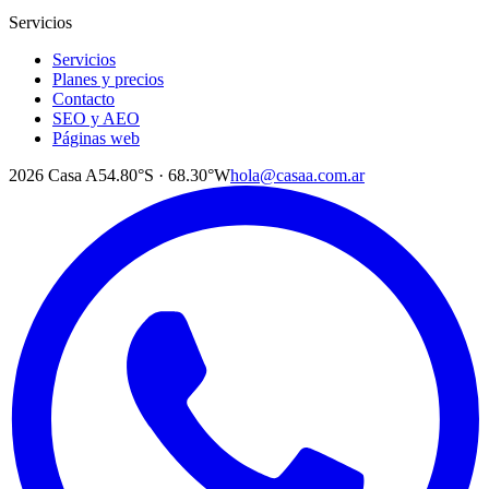
Servicios
Servicios
Planes y precios
Contacto
SEO y AEO
Páginas web
2026
Casa A
54.80°S · 68.30°W
hola@casaa.com.ar