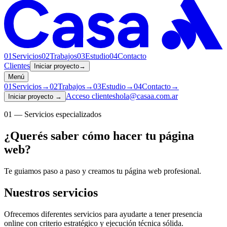
01
Servicios
02
Trabajos
03
Estudio
04
Contacto
Clientes
Iniciar proyecto
→
Menú
01
Servicios
→
02
Trabajos
→
03
Estudio
→
04
Contacto
→
Acceso clientes
hola@casaa.com.ar
Iniciar proyecto
→
01 — Servicios especializados
¿Querés saber cómo hacer tu página
web?
Te guiamos paso a paso y creamos tu página web profesional.
Nuestros servicios
Ofrecemos diferentes servicios para ayudarte a tener presencia
online con criterio estratégico y ejecución técnica sólida.