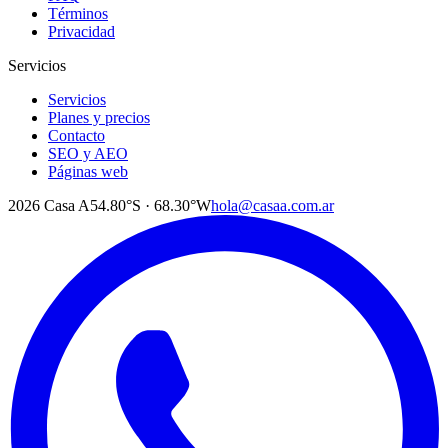
Términos
Privacidad
Servicios
Servicios
Planes y precios
Contacto
SEO y AEO
Páginas web
2026
Casa A
54.80°S · 68.30°W
hola@casaa.com.ar