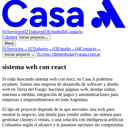
01
Servicios
02
Trabajos
03
Estudio
04
Contacto
Clientes
Iniciar proyecto
→
Menú
01
Servicios
→
02
Trabajos
→
03
Estudio
→
04
Contacto
→
Acceso clientes
hola@casaa.com.ar
Iniciar proyecto
→
sistema web con react
Si estás buscando
sistema web con react
, en Casa A podemos
ayudarte. Somos una empresa de desarrollo de software y diseño
web en Tierra del Fuego: hacemos páginas web, tiendas online,
sistemas a medida, integración de pagos y automatizaciones para
empresas y emprendimientos en toda Argentina.
El tipo de proyecto depende de lo que necesites: una web para
mostrar tu negocio, una tienda para vender online, un sistema para
gestionar clientes o ventas, o una solución con inteligencia artificial.
Cotizamos según el alcance y te pasamos opciones sin compromiso.